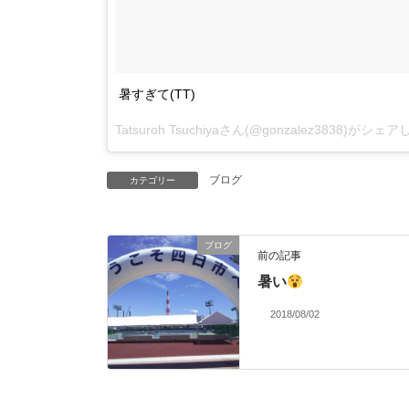
暑すぎて(TT)
Tatsuroh Tsuchiya
さん(@gonzalez3838)がシェ
ブログ
カテゴリー
ブログ
前の記事
暑い
2018/08/02