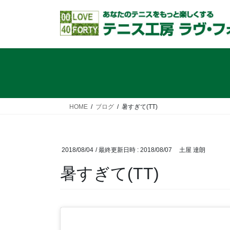
コ
ナ
ン
ビ
テ
ゲ
ン
ー
ツ
シ
へ
ョ
ス
ン
キ
に
ッ
移
HOME
ブログ
暑すぎて(TT)
プ
動
2018/08/04
/ 最終更新日時 :
2018/08/07
土屋 達朗
暑すぎて(TT)