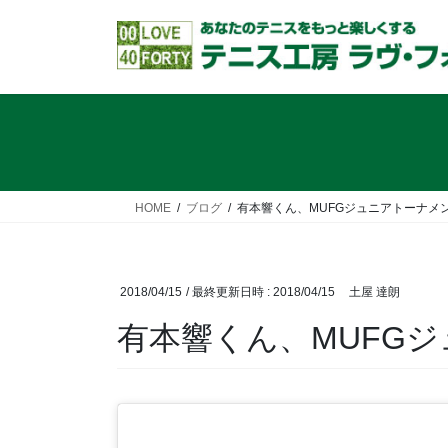
コ
ナ
ン
ビ
テ
ゲ
ン
ー
ツ
シ
へ
ョ
ス
ン
キ
に
ッ
移
HOME
ブログ
有本響くん、MUFGジュニアトーナメ
プ
動
2018/04/15
/ 最終更新日時 :
2018/04/15
土屋 達朗
有本響くん、MUFG