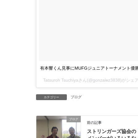
有本響くん見事にMUFGジュニアトーナメント優
Tatsuroh Tsuchiya
さん(@gonzalez3838)がシ
ブログ
カテゴリー
ブログ
前の記事
ストリンガーズ協会の